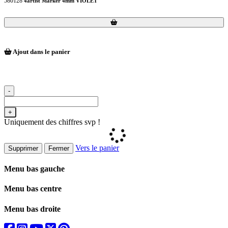
580128
4artist Marker 4mm VIOLET
Loading...
Loading...
Ajout dans le panier
-
+
Uniquement des chiffres svp !
Vers le panier
Supprimer
Fermer
Menu bas gauche
Menu bas centre
Menu bas droite