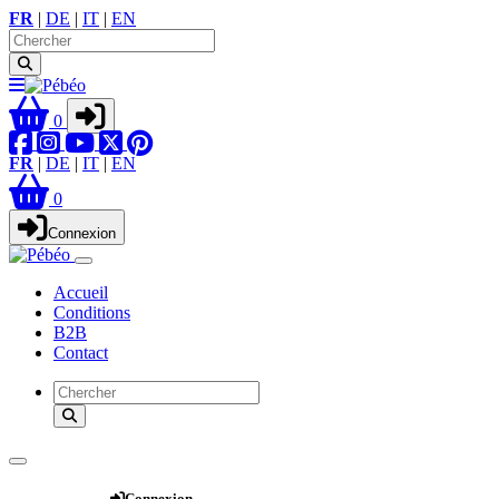
FR
|
DE
|
IT
|
EN
0
FR
|
DE
|
IT
|
EN
0
Connexion
Accueil
Conditions
B2B
Contact
Webshop
Connexion