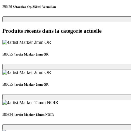
296.26
Sétacolor Op.250ml Vermillon
Loading...
Loading...
Produits récents dans la catégorie actuelle
580055
4artist Marker 2mm OR
Loading...
Loading...
580055
4artist Marker 2mm OR
Loading...
Loading...
580324
4artist Marker 15mm NOIR
Loading...
Loading...