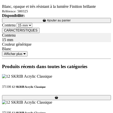
Blanc, opaque et très résistant à la lumière Finition brillante
Référence: 580325
Disponibilité:
Loading...
Loading...
Ajouter au panier
Contenu
CARACTERISTIQUES
Contenu
15 mm
Couleur générique
Blanc
Afficher plus
Produits récents dans toutes les catégories
371106
12 SKRIB Acrylic Classique
Loading...
Loading...
371106
12 SKRIB Acrylic Classique