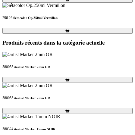
296.26
Sétacolor Op.250ml Vermillon
Loading...
Loading...
Produits récents dans la catégorie actuelle
580055
4artist Marker 2mm OR
Loading...
Loading...
580055
4artist Marker 2mm OR
Loading...
Loading...
580324
4artist Marker 15mm NOIR