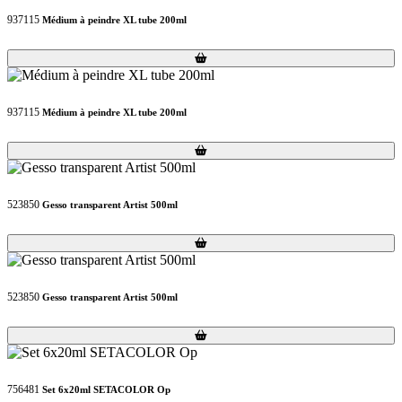
937115
Médium à peindre XL tube 200ml
Loading...
Loading...
937115
Médium à peindre XL tube 200ml
Loading...
Loading...
523850
Gesso transparent Artist 500ml
Loading...
Loading...
523850
Gesso transparent Artist 500ml
Loading...
Loading...
756481
Set 6x20ml SETACOLOR Op