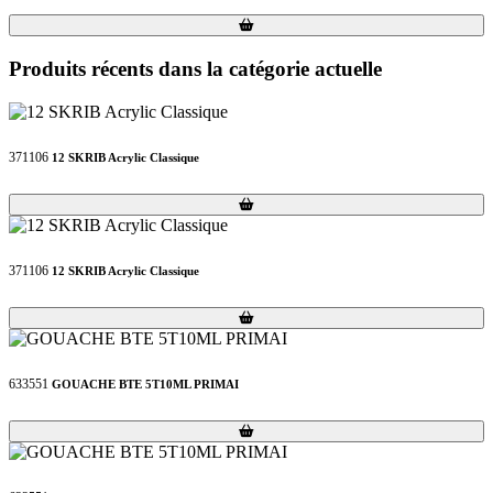
Loading...
Loading...
Produits récents dans la catégorie actuelle
371106
12 SKRIB Acrylic Classique
Loading...
Loading...
371106
12 SKRIB Acrylic Classique
Loading...
Loading...
633551
GOUACHE BTE 5T10ML PRIMAI
Loading...
Loading...