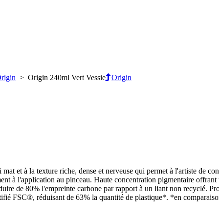
rigin
> Origin 240ml Vert Vessie
Origin
mat et à la texture riche, dense et nerveuse qui permet à l'artiste de c
ment à l'application au pinceau. Haute concentration pigmentaire offrant
duire de 80% l'empreinte carbone par rapport à un liant non recyclé. P
tifié FSC®, réduisant de 63% la quantité de plastique*. *en comparais