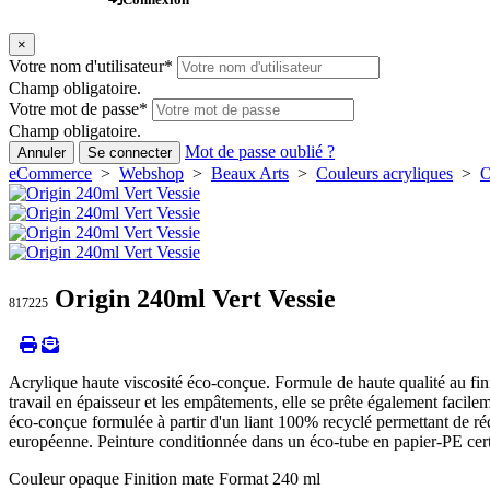
×
Votre nom d'utilisateur
*
Champ obligatoire.
Votre mot de passe
*
Champ obligatoire.
Mot de passe oublié ?
Annuler
Se connecter
eCommerce
>
Webshop
>
Beaux Arts
>
Couleurs acryliques
>
O
Origin 240ml Vert Vessie
817225
Acrylique haute viscosité éco-conçue. Formule de haute qualité au fini 
travail en épaisseur et les empâtements, elle se prête également facile
éco-conçue formulée à partir d'un liant 100% recyclé permettant de ré
européenne. Peinture conditionnée dans un éco-tube en papier-PE cer
Couleur opaque Finition mate Format 240 ml