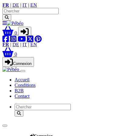
FR
|
DE
|
IT
|
EN
0
FR
|
DE
|
IT
|
EN
0
Connexion
Accueil
Conditions
B2B
Contact
Webshop
Connexion