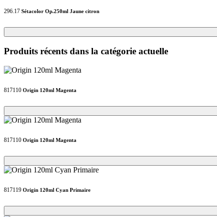
296.17
Sétacolor Op.250ml Jaune citron
Loading...
Loading...
Produits récents dans la catégorie actuelle
817110
Origin 120ml Magenta
Loading...
Loading...
817110
Origin 120ml Magenta
Loading...
Loading...
817119
Origin 120ml Cyan Primaire
Loading...
Loading...