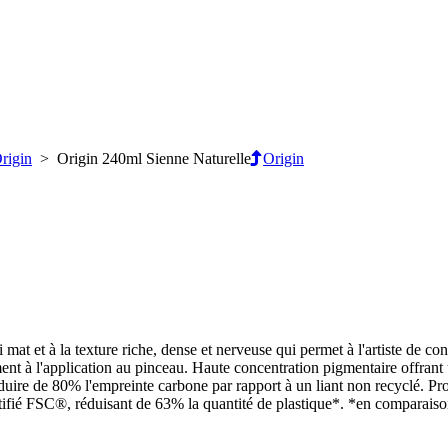
rigin
> Origin 240ml Sienne Naturelle
Origin
mat et à la texture riche, dense et nerveuse qui permet à l'artiste de c
ment à l'application au pinceau. Haute concentration pigmentaire offrant
duire de 80% l'empreinte carbone par rapport à un liant non recyclé. P
tifié FSC®, réduisant de 63% la quantité de plastique*. *en comparais