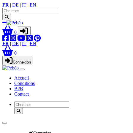
FR
|
DE
|
IT
|
EN
0
FR
|
DE
|
IT
|
EN
0
Connexion
Accueil
Conditions
B2B
Contact
Webshop
Connexion