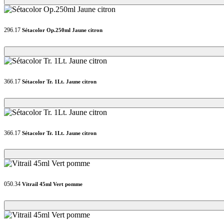
296.17
Sétacolor Op.250ml Jaune citron
Loading...
Loading...
366.17
Sétacolor Tr. 1Lt. Jaune citron
Loading...
Loading...
366.17
Sétacolor Tr. 1Lt. Jaune citron
Loading...
Loading...
050.34
Vitrail 45ml Vert pomme
Loading...
Loading...