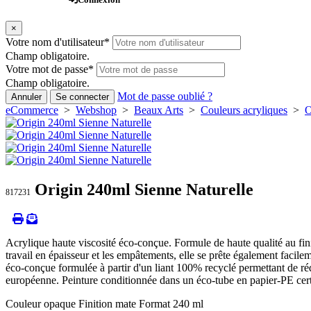
×
Votre nom d'utilisateur
*
Champ obligatoire.
Votre mot de passe
*
Champ obligatoire.
Mot de passe oublié ?
Annuler
Se connecter
eCommerce
>
Webshop
>
Beaux Arts
>
Couleurs acryliques
>
O
Origin 240ml Sienne Naturelle
817231
Acrylique haute viscosité éco-conçue. Formule de haute qualité au fini 
travail en épaisseur et les empâtements, elle se prête également facile
éco-conçue formulée à partir d'un liant 100% recyclé permettant de ré
européenne. Peinture conditionnée dans un éco-tube en papier-PE cer
Couleur opaque Finition mate Format 240 ml