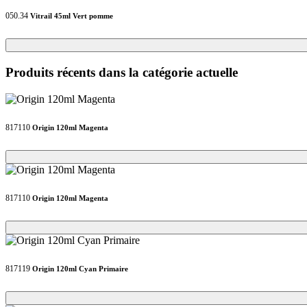
050.34
Vitrail 45ml Vert pomme
Loading...
Loading...
Produits récents dans la catégorie actuelle
817110
Origin 120ml Magenta
Loading...
Loading...
817110
Origin 120ml Magenta
Loading...
Loading...
817119
Origin 120ml Cyan Primaire
Loading...
Loading...