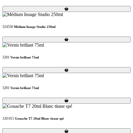
Loading...
Loading...
524550
Médium lissage Studio 250ml
Loading...
Loading...
5201
Vernis brillant 75ml
Loading...
Loading...
5201
Vernis brillant 75ml
Loading...
Loading...
120.011
Gouache T7 20ml Blanc titane spé
Loading...
Loading...