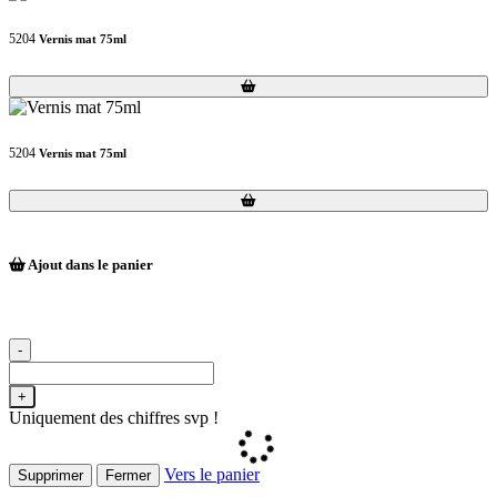
5204
Vernis mat 75ml
Loading...
Loading...
5204
Vernis mat 75ml
Loading...
Loading...
Ajout dans le panier
-
+
Uniquement des chiffres svp !
Vers le panier
Supprimer
Fermer