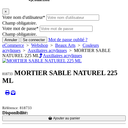
×
Votre nom d'utilisateur
*
Champ obligatoire.
Votre mot de passe
*
Champ obligatoire.
Mot de passe oublié ?
Annuler
Se connecter
eCommerce
>
Webshop
>
Beaux Arts
>
Couleurs
acryliques
>
Auxiliaires acryliques
> MORTIER SABLE
NATUREL 225 ML
Auxiliaires acryliques
MORTIER SABLE NATUREL 225
818733
ML
Référence: 818733
Disponibilité:
Loading...
Loading...
Ajouter au panier