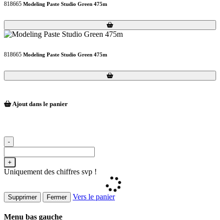
818665
Modeling Paste Studio Green 475m
Loading...
Loading...
818665
Modeling Paste Studio Green 475m
Loading...
Loading...
Ajout dans le panier
-
+
Uniquement des chiffres svp !
Vers le panier
Supprimer
Fermer
Menu bas gauche