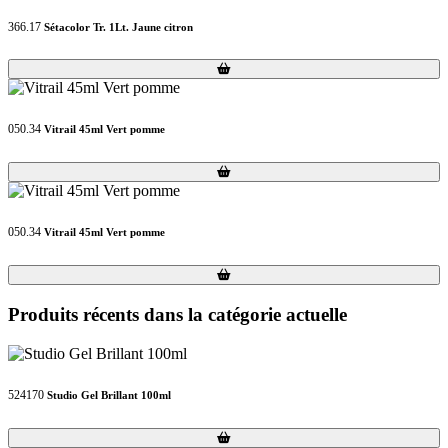
366.17
Sétacolor Tr. 1Lt. Jaune citron
Loading...
Loading...
050.34
Vitrail 45ml Vert pomme
Loading...
Loading...
050.34
Vitrail 45ml Vert pomme
Loading...
Loading...
Produits récents dans la catégorie actuelle
524170
Studio Gel Brillant 100ml
Loading...
Loading...