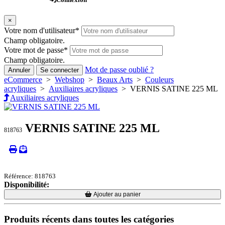
×
Votre nom d'utilisateur
*
Champ obligatoire.
Votre mot de passe
*
Champ obligatoire.
Mot de passe oublié ?
Annuler
Se connecter
eCommerce
>
Webshop
>
Beaux Arts
>
Couleurs
acryliques
>
Auxiliaires acryliques
> VERNIS SATINE 225 ML
Auxiliaires acryliques
VERNIS SATINE 225 ML
818763
Référence: 818763
Disponibilité:
Loading...
Loading...
Ajouter au panier
Produits récents dans toutes les catégories