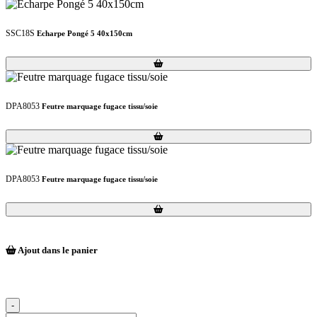
SSC18S
Echarpe Pongé 5 40x150cm
Loading...
Loading...
DPA8053
Feutre marquage fugace tissu/soie
Loading...
Loading...
DPA8053
Feutre marquage fugace tissu/soie
Loading...
Loading...
Ajout dans le panier
-