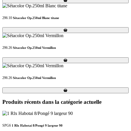
296.10
Sétacolor Op.250ml Blanc titane
Loading...
Loading...
296.26
Sétacolor Op.250ml Vermillon
Loading...
Loading...
296.26
Sétacolor Op.250ml Vermillon
Loading...
Loading...
Produits récents dans la catégorie actuelle
SPG6
1 Rlx Habotai 8/Pongé 9 largeur 90