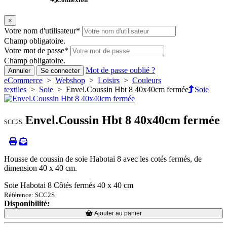
×
Votre nom d'utilisateur
*
Champ obligatoire.
Votre mot de passe
*
Champ obligatoire.
Mot de passe oublié ?
Annuler
Se connecter
eCommerce
>
Webshop
>
Loisirs
>
Couleurs
textiles
>
Soie
> Envel.Coussin Hbt 8 40x40cm fermée
Soie
Envel.Coussin Hbt 8 40x40cm fermée
SCC2S
Housse de coussin de soie Habotai 8 avec les cotés fermés, de
dimension 40 x 40 cm.
Soie Habotai 8 Côtés fermés 40 x 40 cm
Référence: SCC2S
Disponibilité:
Loading...
Loading...
Ajouter au panier