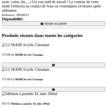
(soie, coton, lin, ...) Un vrai outil de travail ! Le contour de votre
motif s'effacera au contact de l'eau ou s'estompera 24 heures après
utilisation
Référence: DPA8053
Disponibilité:
Loading...
Loading...
Ajouter au panier
Produits récents dans toutes les catégories
371106
12 SKRIB Acrylic Classique
Loading...
Loading...
371106
12 SKRIB Acrylic Classique
Loading...
Loading...
937115
Médium à peindre XL tube 200ml