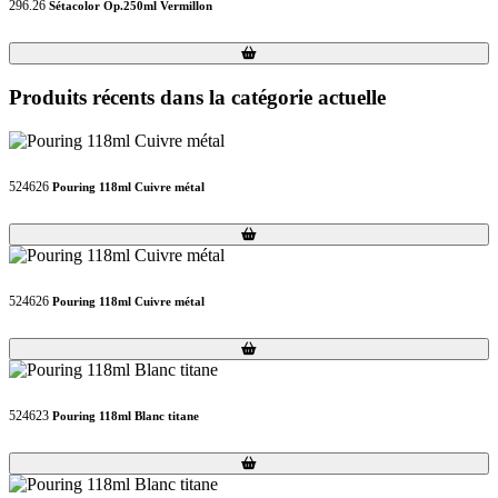
296.26
Sétacolor Op.250ml Vermillon
Loading...
Loading...
Produits récents dans la catégorie actuelle
524626
Pouring 118ml Cuivre métal
Loading...
Loading...
524626
Pouring 118ml Cuivre métal
Loading...
Loading...
524623
Pouring 118ml Blanc titane
Loading...
Loading...